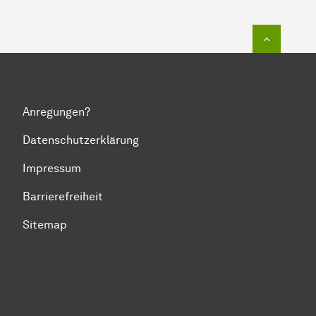
Zum Seit
Anregungen?
Datenschutzerklärung
Impressum
Barrierefreiheit
Sitemap
Zum Seitenanfang