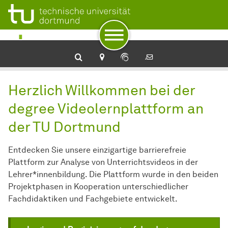
Zur Navigation
Zum Schnellzugriff
Zum Fuß der Seite mit weiteren Services
Zum Inhalt
Zur Startseite
Herzlich Willkommen bei der
degree Videolernplattform an
der TU Dortmund
Entdecken Sie unsere einzigartige barrierefreie
Plattform zur Analyse von Unterrichtsvideos in der
Lehrer*innenbildung. Die Plattform wurde in den beiden
Projektphasen in Kooperation unterschiedlicher
Fachdidaktiken und Fachgebiete entwickelt.